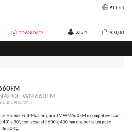
PT
EN
€ 0,00
LOGIN
DOWNLOADS
660FM
: NAPOF-WM660FM
5603209002315
rte Parede Full-Motion para TV WM660FM é compatível com
e 43" a 80", com vesa até 600 x 400 mm e suporta um peso
 de 50Kg.