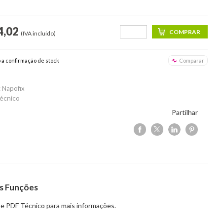
4,02
(IVA incluído)
o a confirmação de stock
Comparar
 Napofix
écnico
Partilhar
s Funções
e PDF Técnico para mais informações.