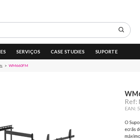
ES
SERVIÇOS
CASE STUDIES
SUPORTE
Ds
WM660FM
WM
Ref
EAN: 
O Supo
ecrãs d
máximo