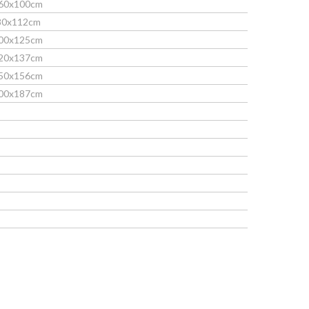
 160x100cm
180x112cm
 200x125cm
 220x137cm
 250x156cm
 300x187cm