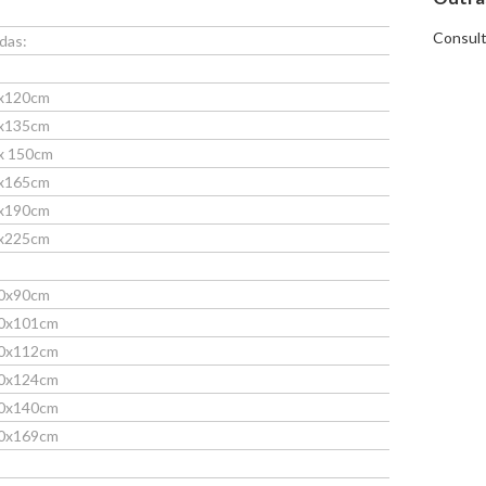
Consult
das:
0x120cm
0x135cm
0x 150cm
0x165cm
0x190cm
0x225cm
60x90cm
180x101cm
200x112cm
220x124cm
250x140cm
300x169cm