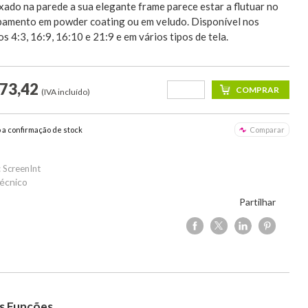
ixado na parede a sua elegante frame parece estar a flutuar no
bamento em powder coating ou em veludo. Disponível nos
s 4:3, 16:9, 16:10 e 21:9 e em vários tipos de tela.
173,42
(IVA incluído)
o a confirmação de stock
Comparar
 ScreenInt
écnico
Partilhar
s Funções