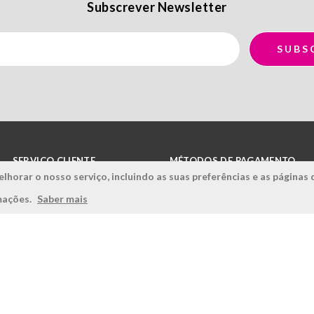
Subscrever Newsletter
SERVIÇO CLIENTE
MÉTODOS DE PAGAMENTO
lhorar o nosso serviço, incluindo as suas preferências e as páginas 
Condições Gerais
rmações.
Saber mais
Politica de Privacidade
Politica de Qualidade
Política de Cookies