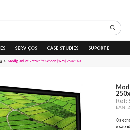
ES
SERVIÇOS
CASE STUDIES
SUPORTE
da
Modigliani Velvet White Screen (16:9) 250x140
Modi
250
Ref
EAN: 
Os ecra
e são i