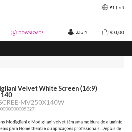
PT
EN
€ 0,00
LOGIN
DOWNLOADS
gliani Velvet White Screen (16:9)
x140
: SCREE-MV250X140W
20000000005327
ns Modigliani e Modigliani velvet têm uma moldura de aluminio
deais para Home theatre ou aplicações profissionais. Depois de