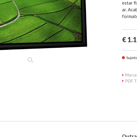
estar f
ar. Aca
formato
€ 1.
Sujeit
Marca:
PDF T
Outra