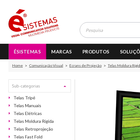
ÉSISTEMAS
MARCAS
PRODUTOS
SOLUÇÕ
Home
Comunicação Visual
Ecrans de Projeção
Telas Moldura Rígi
Sub-categorias
Telas Tripé
Telas Manuais
Telas Elétricas
Telas Moldura Rígida
Telas Retroprojeção
Telas Fast Fold