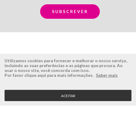
Utilizamos cookies para fornecer e melhorar o nosso serviço,
incluindo as suas preferências e as páginas que procura. Ao
usar o nosso site, você concorda com isso.
ÉSISTEMAS
ÁREA RESERVADA
Por favor clique aqui para mais informações.
Saber mais
Empresa
Login
História
Registe-se aqui
ACEITAR
Visão, Missão e Valores
Recuperar Password
Porquê a Ésistemas?
Case Studies
Contactos
SERVIÇO CLIENTE