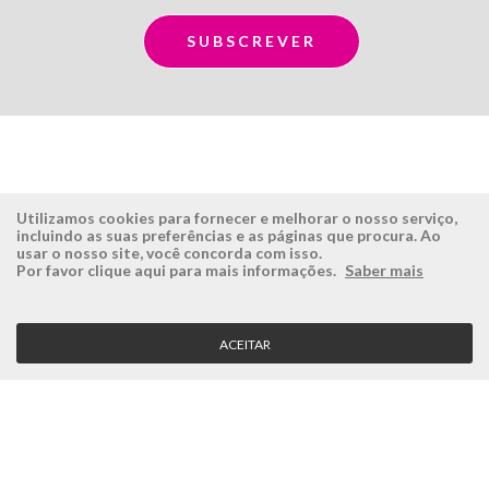
Utilizamos cookies para fornecer e melhorar o nosso serviço,
incluindo as suas preferências e as páginas que procura. Ao
usar o nosso site, você concorda com isso.
ÉSISTEMAS
ÁREA RESERVADA
Por favor clique aqui para mais informações.
Saber mais
Empresa
Login
História
Registe-se aqui
ACEITAR
Visão, Missão e Valores
Recuperar Password
Porquê a Ésistemas?
Case Studies
Contactos
SERVIÇO CLIENTE