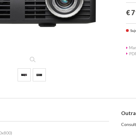
€ 7
Suj
Mar
PDF
Outra
Consult
0x800)