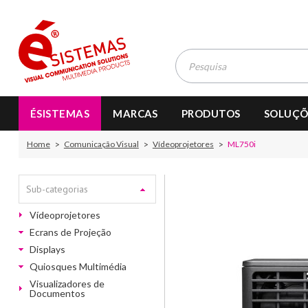
ÉSISTEMAS
MARCAS
PRODUTOS
SOLUÇÕ
Home
Comunicação Visual
Vídeoprojetores
ML750i
Sub-categorias
Vídeoprojetores
Ecrans de Projeção
Displays
Quiosques Multimédia
Visualizadores de
Documentos