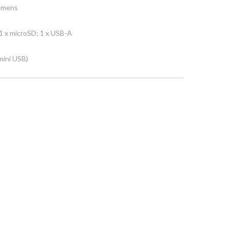
lumens
 1 x microSD; 1 x USB-A
mini USB)