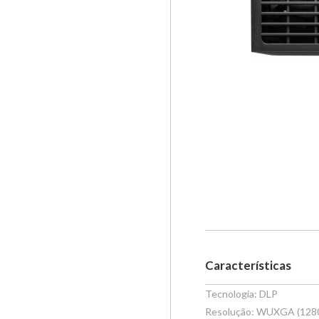
Características
Tecnologia: DLP
Resolução: WUXGA (128