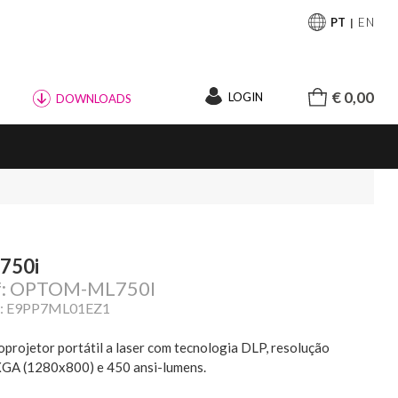
PT
EN
€ 0,00
LOGIN
DOWNLOADS
750i
f: OPTOM-ML750I
: E9PP7ML01EZ1
oprojetor portátil a laser com tecnologia DLP, resolução
A (1280x800) e 450 ansi-lumens.