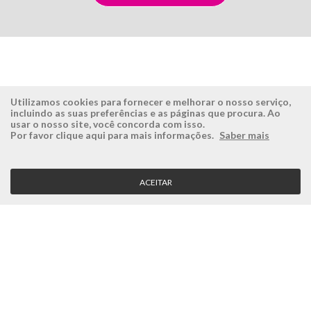
Utilizamos cookies para fornecer e melhorar o nosso serviço,
incluindo as suas preferências e as páginas que procura. Ao
usar o nosso site, você concorda com isso.
ÉSISTEMAS
ÁREA RESERVADA
Por favor clique aqui para mais informações.
Saber mais
Empresa
Login
História
Registe-se aqui
ACEITAR
Visão, Missão e Valores
Recuperar Password
Porquê a Ésistemas?
Case Studies
Contactos
SERVIÇO CLIENTE
Condições Gerais