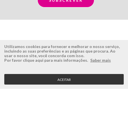
Utilizamos cookies para fornecer e melhorar o nosso serviço,
incluindo as suas preferências e as páginas que procura. Ao
usar o nosso site, você concorda com isso.
ÉSISTEMAS
ÁREA RESERVADA
Por favor clique aqui para mais informações.
Saber mais
Empresa
Login
História
Registe-se aqui
ACEITAR
Visão, Missão e Valores
Recuperar Password
Porquê a Ésistemas?
Case Studies
Contactos
SERVIÇO CLIENTE