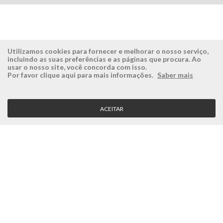
Utilizamos cookies para fornecer e melhorar o nosso serviço,
incluindo as suas preferências e as páginas que procura. Ao
usar o nosso site, você concorda com isso.
ÉSISTEMAS
ÁREA RESERVADA
Por favor clique aqui para mais informações.
Saber mais
Empresa
Login
História
Registe-se aqui
ACEITAR
Visão, Missão e Valores
Recuperar Password
Porquê a Ésistemas?
Case Studies
Contactos
SERVIÇO CLIENTE
Condições Gerais
Politica de Privacidade
Politica de Qualidade