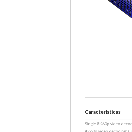
Características
Single 8K60p video decodi
4K60p video decoding: Qu