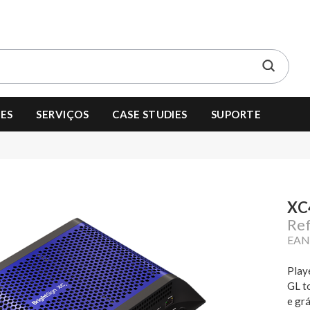
ES
SERVIÇOS
CASE STUDIES
SUPORTE
XC
Re
EAN
Play
GL t
e gr