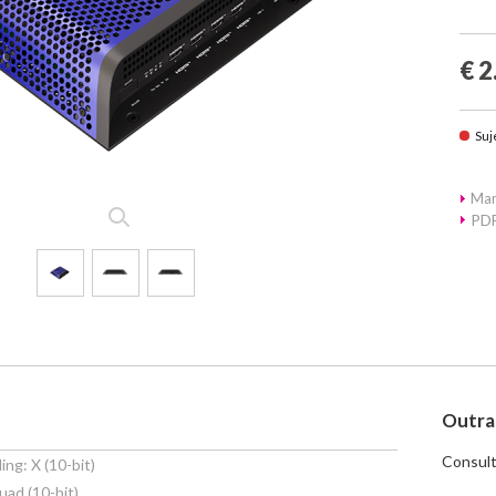
€ 2
Suj
Mar
PDF
Outra
Consult
ng: X (10-bit)
ad (10-bit)