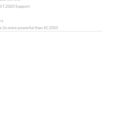
BT.2020 Support
cs
e 2x more powerful than XC2055