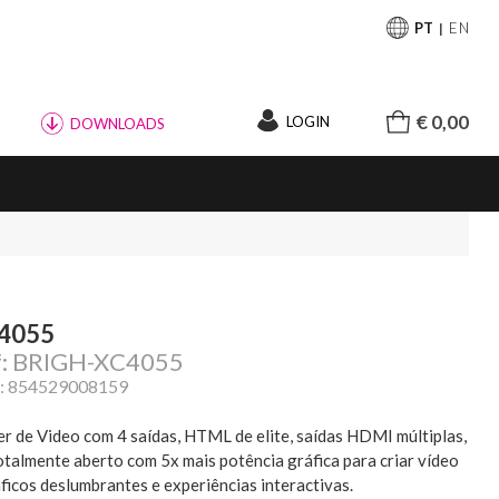
PT
EN
€ 0,00
LOGIN
DOWNLOADS
4055
f: BRIGH-XC4055
: 854529008159
er de Video com 4 saídas, HTML de elite, saídas HDMI múltiplas,
otalmente aberto com 5x mais potência gráfica para criar vídeo
áficos deslumbrantes e experiências interactivas.