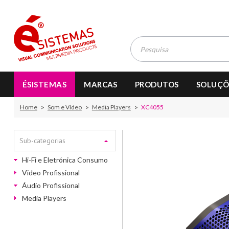
ÉSISTEMAS
MARCAS
PRODUTOS
SOLUÇÕ
Home
Som e Vídeo
Media Players
XC4055
Sub-categorias
Hi-Fi e Eletrónica Consumo
Video Profissional
Áudio Profissional
Media Players