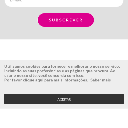
Utilizamos cookies para fornecer e melhorar o nosso serviço,
incluindo as suas preferências e as páginas que procura. Ao
usar o nosso site, você concorda com isso.
ÉSISTEMAS
ÁREA RESERVADA
Por favor clique aqui para mais informações.
Saber mais
Empresa
Login
História
Registe-se aqui
ACEITAR
Visão, Missão e Valores
Recuperar Password
Porquê a Ésistemas?
Case Studies
Contactos