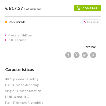
€ 817,27
(IVA incluído)
Stock limitado
Comparar
Marca: BrightSign
PDF Técnico
Partilhar
Características
4K60p video decoding
Full HD video decoding
Single HD video rotation
HDR10 and HLG
Full HD images & graphics