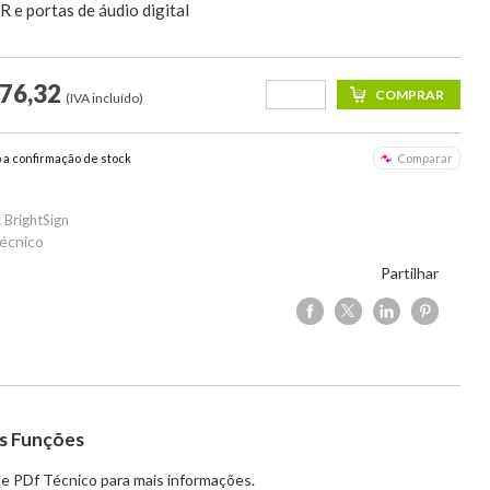
R e portas de áudio digital
276,32
(IVA incluído)
o a confirmação de stock
Comparar
 BrightSign
écnico
Partilhar
s Funções
e PDf Técnico para mais informações.