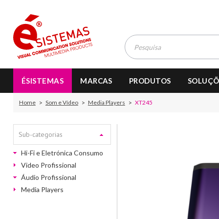
ÉSISTEMAS
MARCAS
PRODUTOS
SOLUÇÕ
Home
Som e Vídeo
Media Players
XT245
Sub-categorias
Hi-Fi e Eletrónica Consumo
Video Profissional
Áudio Profissional
Media Players