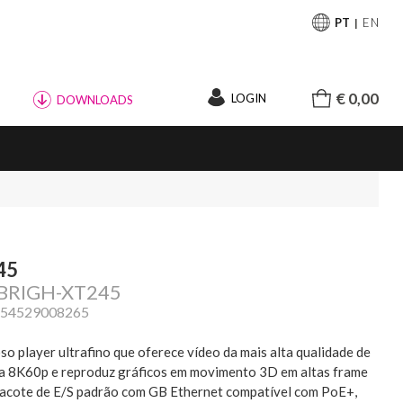
PT
EN
€ 0,00
LOGIN
DOWNLOADS
45
 BRIGH-XT245
854529008265
o player ultrafino que oferece vídeo da mais alta qualidade de
a 8K60p e reproduz gráficos em movimento 3D em altas frame
Pacote de E/S padrão com GB Ethernet compatível com PoE+,