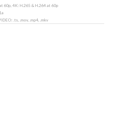
t 60p, 4K: H.265 & H.264 at 60p
1a
DEO: .ts, .mov, .mp4, .mkv