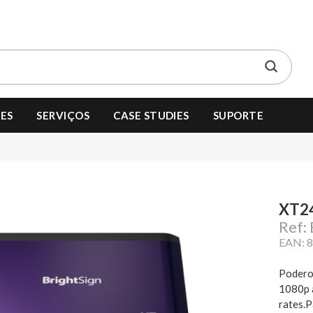
ES
SERVIÇOS
CASE STUDIES
SUPORTE
XT2
Ref:
EAN: 
Poderos
1080p 
rates.