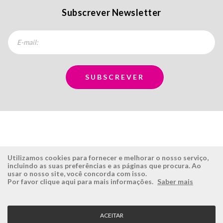
Subscrever Newsletter
Utilizamos cookies para fornecer e melhorar o nosso serviço,
incluindo as suas preferências e as páginas que procura. Ao
usar o nosso site, você concorda com isso.
ÉSISTEMAS
ÁREA RESERVADA
Por favor clique aqui para mais informações.
Saber mais
Empresa
Login
História
Registe-se aqui
ACEITAR