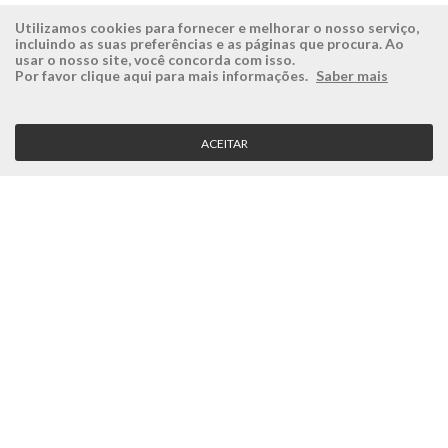
Utilizamos cookies para fornecer e melhorar o nosso serviço,
incluindo as suas preferências e as páginas que procura. Ao
usar o nosso site, você concorda com isso.
ÉSISTEMAS
ÁREA RESERVADA
Por favor clique aqui para mais informações.
Saber mais
Empresa
Login
História
Registe-se aqui
ACEITAR
Visão, Missão e Valores
Recuperar Password
Porquê a Ésistemas?
Case Studies
Contactos
SERVIÇO CLIENTE
Condições Gerais
Politica de Privacidade
Politica de Qualidade
Política de Cookies
MÉTODOS DE PAGAMENTO