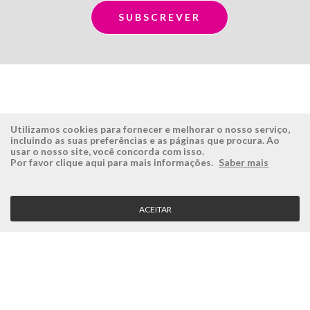
Utilizamos cookies para fornecer e melhorar o nosso serviço,
incluindo as suas preferências e as páginas que procura. Ao
usar o nosso site, você concorda com isso.
ÉSISTEMAS
ÁREA RESERVADA
Por favor clique aqui para mais informações.
Saber mais
Empresa
Login
História
Registe-se aqui
ACEITAR
Visão, Missão e Valores
Recuperar Password
Porquê a Ésistemas?
Case Studies
Contactos
SERVIÇO CLIENTE