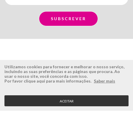
Utilizamos cookies para fornecer e melhorar o nosso serviço,
incluindo as suas preferências e as páginas que procura. Ao
usar o nosso site, você concorda com isso.
ÉSISTEMAS
ÁREA RESERVADA
Por favor clique aqui para mais informações.
Saber mais
Empresa
Login
História
Registe-se aqui
ACEITAR
Visão, Missão e Valores
Recuperar Password
Porquê a Ésistemas?
Case Studies
Contactos