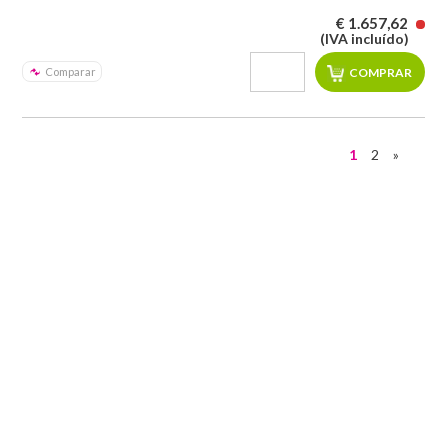
€ 1.657,62
(IVA incluído)
Comparar
1
2
»