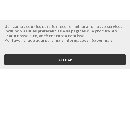
Utilizamos cookies para fornecer e melhorar o nosso serviço,
incluindo as suas preferências e as páginas que procura. Ao
usar o nosso site, você concorda com isso.
ÉSISTEMAS
ÁREA RESERVADA
Por favor clique aqui para mais informações.
Saber mais
Empresa
Login
História
Registe-se aqui
ACEITAR
Visão, Missão e Valores
Recuperar Password
Porquê a Ésistemas?
Case Studies
Contactos
SERVIÇO CLIENTE
Condições Gerais
Politica de Privacidade
Politica de Qualidade
Política de Cookies