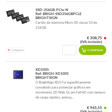
SSD-256GB-PCle-N
Ref: BRIGH-SSD256GBPCLE
BRIGHTSIGN
Cartão de memória Micro SD classe 10 de
256GB.
€ 308,75
(IVA incluído)
Comparar
XD1035
Ref: BRIGH-XD1035
BRIGHTSIGN
O BrightSign XD5 Foi especificamente
concebido para potenciar gráficos em
movimento 2D Web GL em Full HD com tempos
de carga rápidos, animaç...
€ 965,55
(IVA incluído)