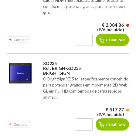
saídas HDMI múltiplas, GL totalmente aberto
com 5x mais potência gráfica para criar vídeo e
grá...
€ 2.384,86
(IVA incluído)
Comparar
XD235
Ref: BRIGH-XD235
BRIGHTSIGN
O BrightSign XD5 foi especificamente concebido
para potenciar gráficos em movimento 2D Web
GL em Full HD com tempos de carga rápidos,
animaç...
€ 817,27
(IVA incluído)
Comparar