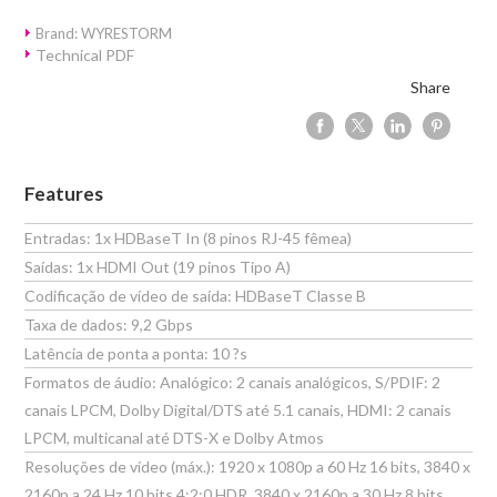
Brand: WYRESTORM
Technical PDF
Share
Features
Entradas: 1x HDBaseT In (8 pinos RJ-45 fêmea)
Saídas: 1x HDMI Out (19 pinos Tipo A)
Codificação de vídeo de saída: HDBaseT Classe B
Taxa de dados: 9,2 Gbps
Latência de ponta a ponta: 10 ?s
Formatos de áudio: Analógico: 2 canais analógicos, S/PDIF: 2
canais LPCM, Dolby Digital/DTS até 5.1 canais, HDMI: 2 canais
LPCM, multicanal até DTS-X e Dolby Atmos
Resoluções de vídeo (máx.): 1920 x 1080p a 60 Hz 16 bits, 3840 x
2160p a 24 Hz 10 bits 4:2:0 HDR, 3840 x 2160p a 30 Hz 8 bits