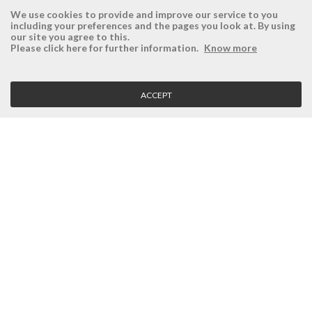
We use cookies to provide and improve our service to you
including your preferences and the pages you look at. By using
our site you agree to this.
ÉSISTEMAS
RESERVED AREA
Please click here for further information.
Know more
Company
Login
History
Register here
ACCEPT
Vision, Mission and Values
Retrieve Password
Why Ésistemas?
Case Studies
Contacts
CLIENT SERVICE
Terms and Conditions
Privacy Policy
Quality Policy
Cookies Policy