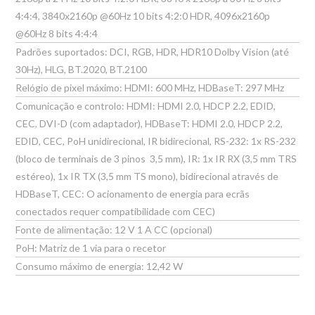
4:4:4, 3840x2160p @60Hz 10 bits 4:2:0 HDR, 4096x2160p
@60Hz 8 bits 4:4:4
Padrões suportados: DCI, RGB, HDR, HDR10 Dolby Vision (até
30Hz), HLG, BT.2020, BT.2100
Relógio de pixel máximo: HDMI: 600 MHz, HDBaseT: 297 MHz
Comunicação e controlo: HDMI: HDMI 2.0, HDCP 2.2, EDID,
CEC, DVI-D (com adaptador), HDBaseT: HDMI 2.0, HDCP 2.2,
EDID, CEC, PoH unidirecional, IR bidirecional, RS-232: 1x RS-232
(bloco de terminais de 3 pinos  3,5 mm), IR: 1x IR RX (3,5 mm TRS
estéreo), 1x IR TX (3,5 mm TS mono), bidirecional através de
HDBaseT, CEC: O acionamento de energia para ecrãs
conectados requer compatibilidade com CEC)
Fonte de alimentação: 12 V 1 A CC (opcional)
PoH: Matriz de 1 via para o recetor
Consumo máximo de energia: 12,42 W